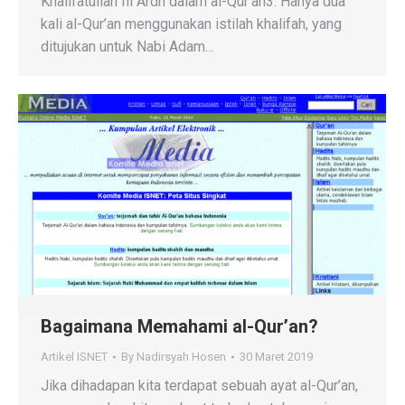
Khalifatullah fil Ardh dalam al-Qur’an3. Hanya dua
kali al-Qur’an menggunakan istilah khalifah, yang
ditujukan untuk Nabi Adam…
Bagaimana Memahami al-Qur’an?
Artikel ISNET
By
Nadirsyah Hosen
30 Maret 2019
Jika dihadapan kita terdapat sebuah ayat al-Qur’an,