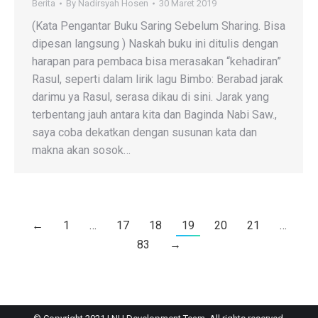
Berita
By
Nadirsyah Hosen
30 Maret 2019
(Kata Pengantar Buku Saring Sebelum Sharing. Bisa
dipesan langsung ) Naskah buku ini ditulis dengan
harapan para pembaca bisa merasakan “kehadiran”
Rasul, seperti dalam lirik lagu Bimbo: Berabad jarak
darimu ya Rasul, serasa dikau di sini. Jarak yang
terbentang jauh antara kita dan Baginda Nabi Saw.,
saya coba dekatkan dengan susunan kata dan
makna akan sosok…
←
1
…
17
18
19
20
21
…
83
→