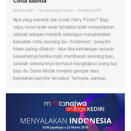
Cinta Ibunda
Artikel ISNET
By
Nadirsyah Hosen
30 Maret 2019
Apa yang menarik dari kisah Harry Potter? Bagi
saya, novel anak-anak tersebut telah menyelipkan
sebuah adegan menarik sekaligus mengharukan:
kekuatan cinta seorang ibu. Voldemort –penyihir
hitam paling ditakuti– tiba-tiba kehilangan seluruh
kekuatannya ketika ingin membunuh seorang bayi,
setelah sebelumnya berhasil menghabisi orang tua
bayi itu. Dunia Mistik menjadi gempar atas
kekalahan penyihir tersebut. Ternyata, sampai…