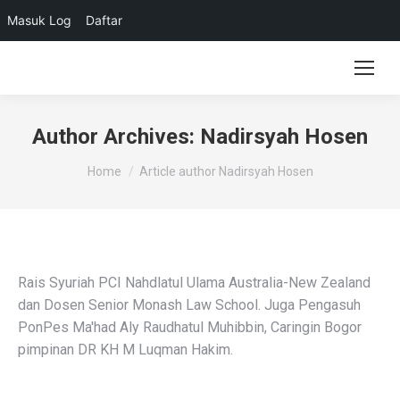
Masuk Log
Daftar
Author Archives:
Nadirsyah Hosen
You are here:
Home
Article author Nadirsyah Hosen
Rais Syuriah PCI Nahdlatul Ulama Australia-New Zealand
dan Dosen Senior Monash Law School. Juga Pengasuh
PonPes Ma'had Aly Raudhatul Muhibbin, Caringin Bogor
pimpinan DR KH M Luqman Hakim.